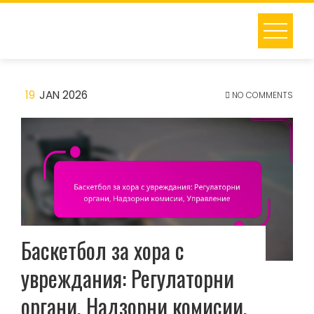
Skip
to
content
19
JAN 2026
NO COMMENTS
Баскетбол за хора с
увреждания: Регулаторни
органи, Надзорни комисии,