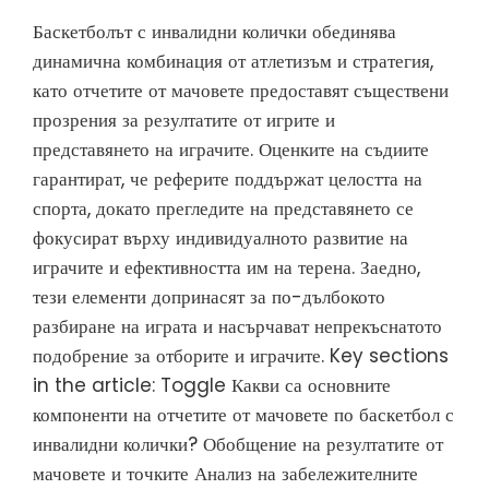
Баскетболът с инвалидни колички обединява
динамична комбинация от атлетизъм и стратегия,
като отчетите от мачовете предоставят съществени
прозрения за резултатите от игрите и
представянето на играчите. Оценките на съдиите
гарантират, че реферите поддържат целостта на
спорта, докато прегледите на представянето се
фокусират върху индивидуалното развитие на
играчите и ефективността им на терена. Заедно,
тези елементи допринасят за по-дълбокото
разбиране на играта и насърчават непрекъснатото
подобрение за отборите и играчите. Key sections
in the article: Toggle Какви са основните
компоненти на отчетите от мачовете по баскетбол с
инвалидни колички? Обобщение на резултатите от
мачовете и точките Анализ на забележителните