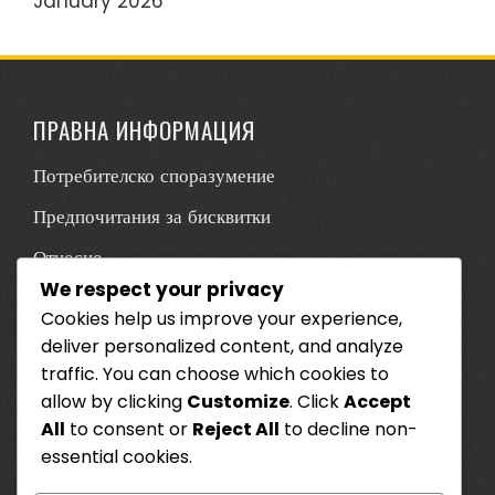
January 2026
ПРАВНА ИНФОРМАЦИЯ
Потребителско споразумение
Предпочитания за бисквитки
Относно
We respect your privacy
Политика за поверителност
Cookies help us improve your experience,
Контакт
deliver personalized content, and analyze
traffic. You can choose which cookies to
КАТЕГОРИИ
allow by clicking
Customize
. Click
Accept
All
to consent or
Reject All
to decline non-
Официални разпоредби
essential cookies.
Правила на играта