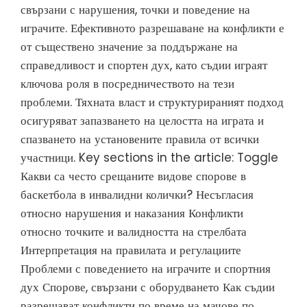
свързани с нарушения, точки и поведение на
играчите. Ефективното разрешаване на конфликти е
от съществено значение за поддържане на
справедливост и спортен дух, като съдии играят
ключова роля в посредничеството на тези
проблеми. Тяхната власт и структурираният подход
осигуряват запазването на целостта на играта и
спазването на установените правила от всички
участници. Key sections in the article: Toggle
Какви са често срещаните видове спорове в
баскетбола в инвалидни колички? Несъгласия
относно нарушения и наказания Конфликти
относно точките и валидността на стрелбата
Интерпретация на правилата и регулациите
Проблеми с поведението на играчите и спортния
дух Спорове, свързани с оборудването Как съдии
разрешават конфликти по време на мачове по