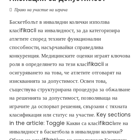
Право на участие на играча
Баскетболът в инвалидни колички използва
класifikacii на инвалидност, за да категоризира
атлетите според техните функционални
способности, насърчавайки справедлива
конкуренция. Медицинските оценки играят ключова
роля в определянето на тези класifikacii и
осигуряването на това, че атлетите отговарят на
изискванията за допустимост. Освен това,
съществува структурирана процедура за обжалване
на решенията за допустимост, позволяваща на
играчите да оспорват решения, свързани с тяхната
класификация или статус на участие. Key sections
in the article: Toggle Какви са класifikaciите на
инвалидност в баскетбола в инвалидни колички?