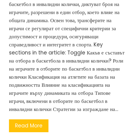
баскетбол в инвалидни колички, диктуват броя на
играчите, разрешени в един отбор, което влияе на
общата динамика. Освен това, трансферите на
играчи се регулират от специфични критерии за
допустимост и процедури, осигуряващи
справедливост и интегритет в спорта. Key
sections in the article: Toggle Какъв е съставът
на отбора в баскетбола в инвалидни колички? Роли
на играчите в отборите по баскетбол в инвалидни
колички Класификация на атлетите на базата на
подвижността Влияние на класификацията на
играчите върху динамиката на отбора Типове
играчи, включени в отборите по баскетбол в
инвалидни колички Стратегии за изграждане на…
Read More