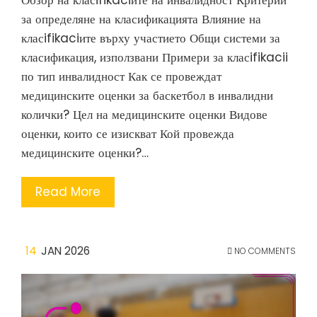
Обзор на класifikaciите на инвалидност Критерии
за определяне на класификацията Влияние на
класifikaciите върху участието Общи системи за
класификация, използвани Примери за класifikacii
по тип инвалидност Как се провеждат
медицинските оценки за баскетбол в инвалидни
колички? Цел на медицинските оценки Видове
оценки, които се изискват Кой провежда
медицинските оценки?…
Read More
14
JAN 2026
NO COMMENTS