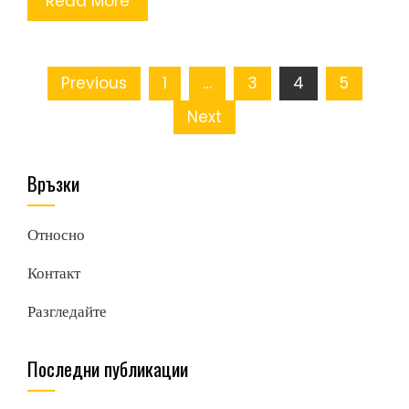
Read More
Posts
Previous
1
…
3
4
5
pagination
Next
Връзки
Относно
Контакт
Разгледайте
Последни публикации